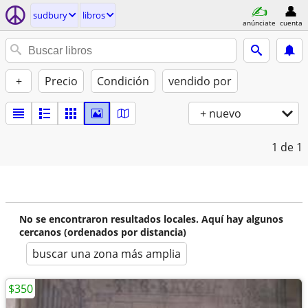
sudbury
libros
anúnciate
cuenta
+
Precio
Condición
vendido por
+ nuevo
1
de 1
No se encontraron resultados locales. Aquí hay algunos
cercanos (ordenados por distancia)
buscar una zona más amplia
$350