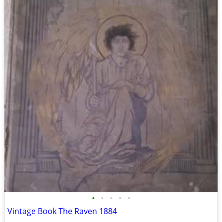
•
•
•
•
•
Vintage Book The Raven 1884