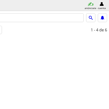
anúnciate
cuenta
1 - 4
de 6