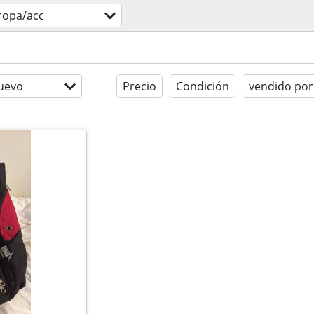
ropa/acc
uevo
Precio
Condición
vendido por