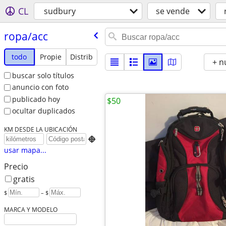
CL
sudbury
se vende
ropa/​acc
todo
Propie
Distrib
+ n
buscar solo títulos
anuncio con foto
publicado hoy
$50
ocultar duplicados
KM DESDE LA UBICACIÓN

usar mapa...
Precio
gratis
$
– $
MARCA Y MODELO