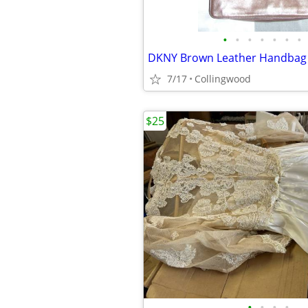
•
•
•
•
•
•
•
DKNY Brown Leather Handbag
7/17
Collingwood
$25
•
•
•
•