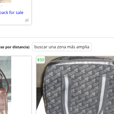
•
pack for sale
buscar una zona más amplia
as por distancia)
$50