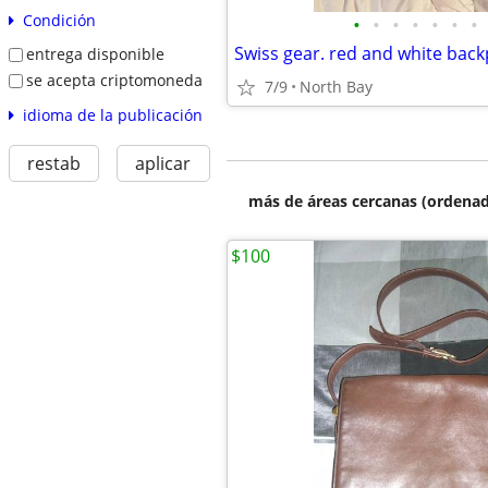
Condición
•
•
•
•
•
•
•
Swiss gear. red and white back
entrega disponible
se acepta criptomoneda
7/9
North Bay
idioma de la publicación
restab
aplicar
más de áreas cercanas (ordenad
$100