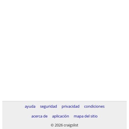
ayuda
seguridad
privacidad
condiciones
acerca de
aplicación
mapa del sitio
© 2026 craigslist