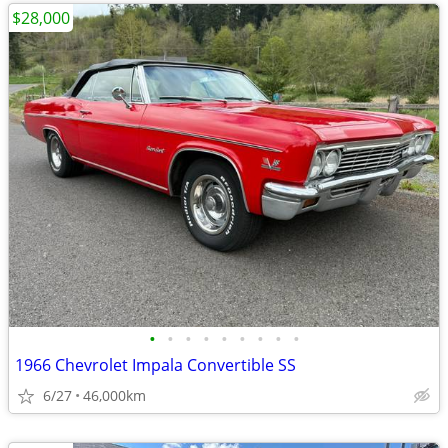
$28,000
•
•
•
•
•
•
•
•
•
1966 Chevrolet Impala Convertible SS
6/27
46,000km