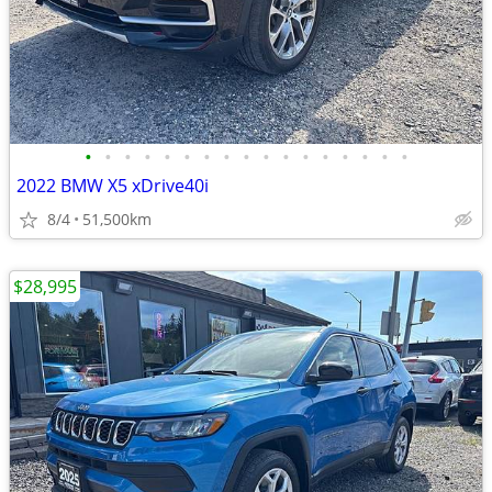
•
•
•
•
•
•
•
•
•
•
•
•
•
•
•
•
•
2022 BMW X5 xDrive40i
8/4
51,500km
$28,995