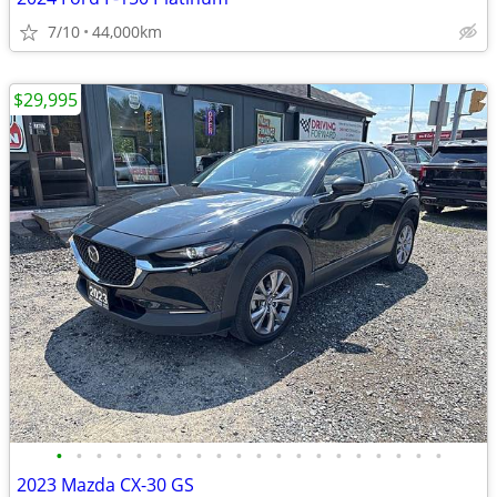
7/10
44,000km
$29,995
•
•
•
•
•
•
•
•
•
•
•
•
•
•
•
•
•
•
•
•
2023 Mazda CX-30 GS