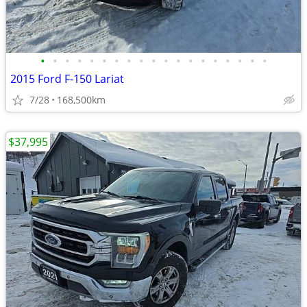
•
•
•
•
•
•
•
•
•
•
•
•
•
•
•
•
•
•
•
2015 Ford F-150 Lariat
7/28
168,500km
$37,995