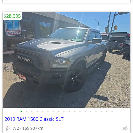
$28,995
•
•
•
•
•
•
•
•
•
•
•
•
•
•
•
•
•
•
2019 RAM 1500 Classic SLT
7/2
169,907km