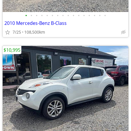
•
•
•
•
•
•
•
•
•
•
•
•
•
•
•
•
2010 Mercedes-Benz B-Class
7/25
108,500km
$10,995