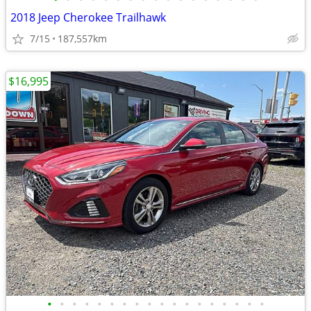
2018 Jeep Cherokee Trailhawk
7/15
187,557km
$16,995
•
•
•
•
•
•
•
•
•
•
•
•
•
•
•
•
•
•