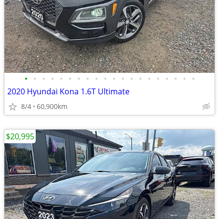
•
•
•
•
•
•
•
•
•
•
•
•
•
•
•
•
•
•
•
•
2020 Hyundai Kona 1.6T Ultimate
8/4
60,900km
$20,995