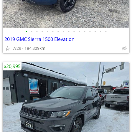
•
•
•
•
•
•
•
•
•
•
•
•
•
•
•
•
2019 GMC Sierra 1500 Elevation
7/29
184,809km
$20,995