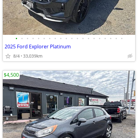
•
•
•
•
•
•
•
•
•
•
•
•
•
•
•
•
•
•
•
•
2025 Ford Explorer Platinum
8/4
33,039km
$4,500