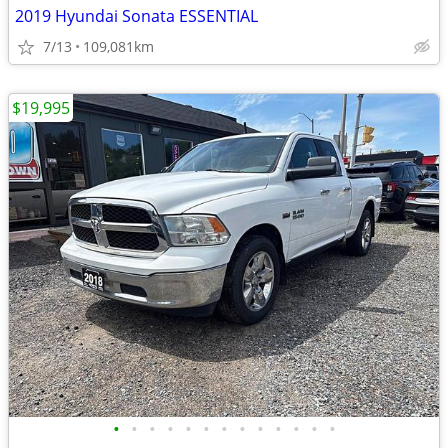
2019 Hyundai Sonata ESSENTIAL
7/13
109,081km
$19,995
•
•
•
•
•
•
•
•
•
•
•
•
•