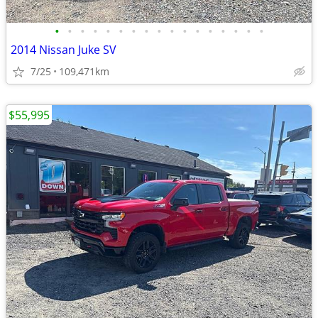
•
•
•
•
•
•
•
•
•
•
•
•
•
•
•
•
•
2014 Nissan Juke SV
7/25
109,471km
$55,995