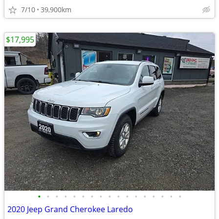
7/10
39,900km
$17,995
•
•
•
•
•
•
•
•
•
•
•
•
•
•
•
•
•
2020 Jeep Grand Cherokee Laredo