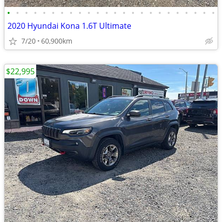
•
•
•
•
•
•
•
•
•
•
•
•
•
•
•
•
•
•
•
•
•
•
•
•
2020 Hyundai Kona 1.6T Ultimate
7/20
60,900km
$22,995