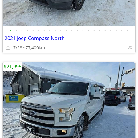
•
•
•
•
•
•
•
•
•
•
•
•
•
•
•
•
•
•
•
•
•
•
2021 Jeep Compass North
7/28
77,400km
$21,995