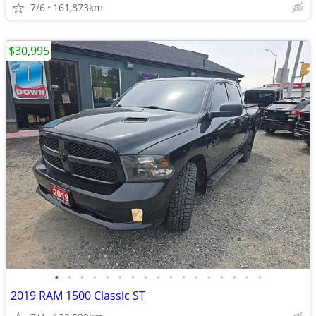
7/6
161,873km
$30,995
•
•
•
•
•
•
•
•
•
•
•
•
•
•
•
•
•
2019 RAM 1500 Classic ST