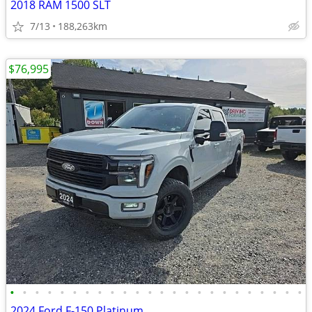
2018 RAM 1500 SLT
7/13
188,263km
$76,995
•
•
•
•
•
•
•
•
•
•
•
•
•
•
•
•
•
•
•
•
•
•
•
•
2024 Ford F-150 Platinum