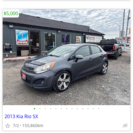
$5,000
•
•
•
•
•
•
•
•
•
•
•
•
•
2013 Kia Rio SX
7/2
155,860km