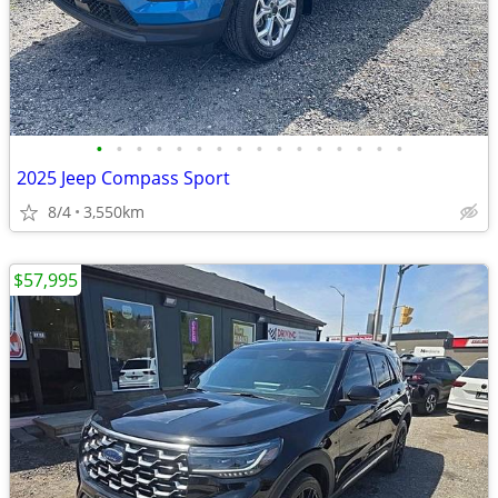
•
•
•
•
•
•
•
•
•
•
•
•
•
•
•
•
2025 Jeep Compass Sport
8/4
3,550km
$57,995