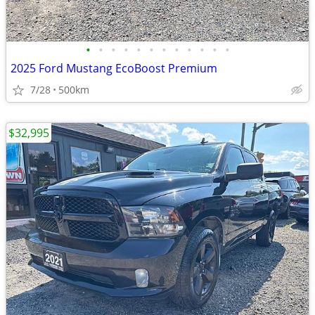
•
•
•
•
•
•
•
•
•
•
•
•
2025 Ford Mustang EcoBoost Premium
7/28
500km
$32,995