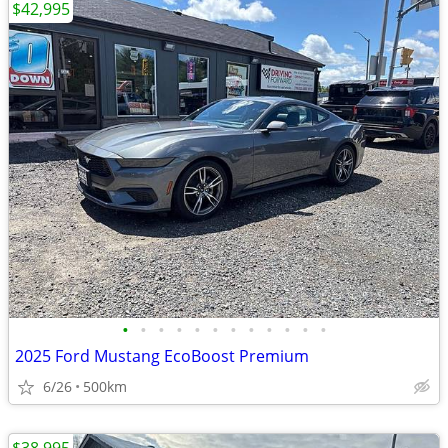
$42,995
•
•
•
•
•
•
•
•
•
•
•
•
2025 Ford Mustang EcoBoost Premium
6/26
500km