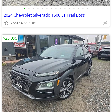
•
•
•
•
•
•
•
•
•
•
•
•
•
•
•
2024 Chevrolet Silverado 1500 LT Trail Boss
7/20
49,829km
$23,995