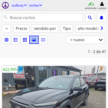
sudbury
coches
anúnciate
cuenta
+
Precio
vendido por
Tipo
año modelo
+ nuevo
1 - 2
de 41
$22,995