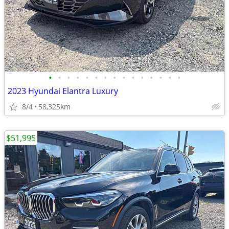
•
•
•
•
•
•
•
•
•
•
•
•
•
•
•
2023 Hyundai Elantra Luxury
8/4
58,325km
$51,995