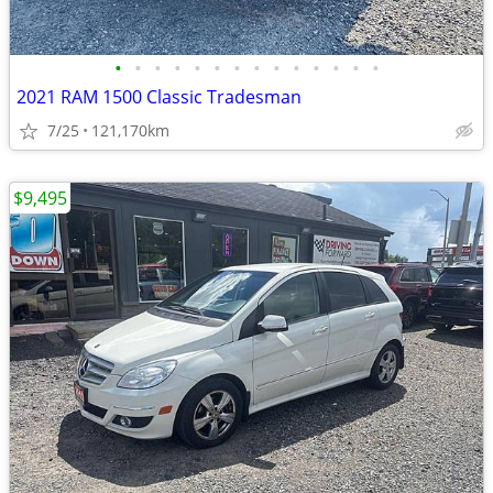
•
•
•
•
•
•
•
•
•
•
•
•
•
•
2021 RAM 1500 Classic Tradesman
7/25
121,170km
$9,495