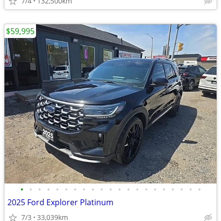
7/4
132,500km
$59,995
•
•
•
•
•
•
•
•
•
•
•
•
•
•
•
•
•
•
•
•
•
2025 Ford Explorer Platinum
7/3
33,039km