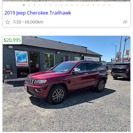
•
•
•
•
•
•
•
•
•
•
•
•
•
•
•
•
•
2019 Jeep Cherokee Trailhawk
7/20
68,000km
$20,995