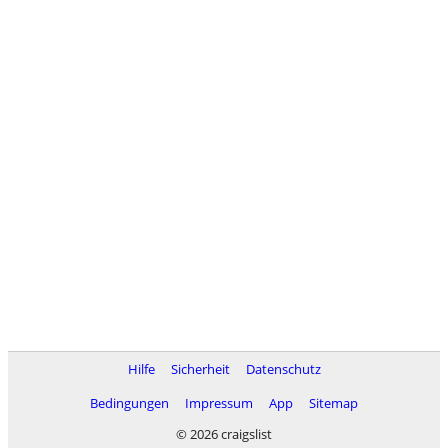
Hilfe
Sicherheit
Datenschutz
Bedingungen
Impressum
App
Sitemap
© 2026 craigslist