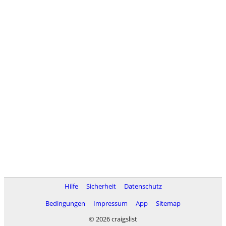
Hilfe
Sicherheit
Datenschutz
Bedingungen
Impressum
App
Sitemap
© 2026 craigslist