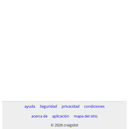
ayuda
Seguridad
privacidad
condiciones
acerca de
aplicación
mapa del sitio
© 2026 craigslist