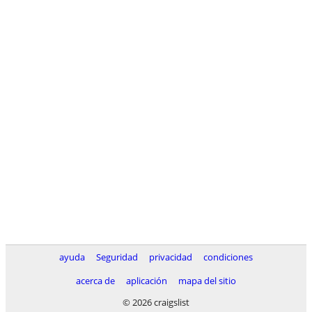
ayuda
Seguridad
privacidad
condiciones
acerca de
aplicación
mapa del sitio
© 2026 craigslist