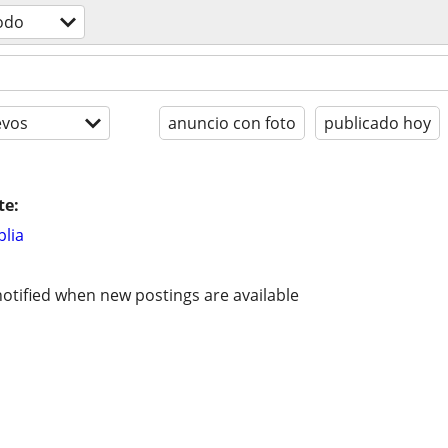
odo
evos
anuncio con foto
publicado hoy
te:
lia
otified when new postings are available