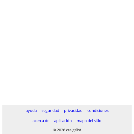
ayuda
seguridad
privacidad
condiciones
acerca de
aplicación
mapa del sitio
© 2026 craigslist