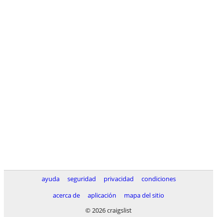
ayuda
seguridad
privacidad
condiciones
acerca de
aplicación
mapa del sitio
© 2026 craigslist