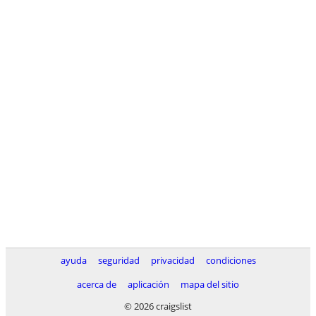
ayuda
seguridad
privacidad
condiciones
acerca de
aplicación
mapa del sitio
© 2026 craigslist