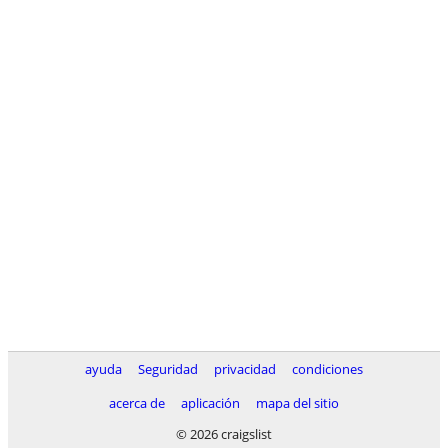
ayuda
Seguridad
privacidad
condiciones
acerca de
aplicación
mapa del sitio
© 2026 craigslist