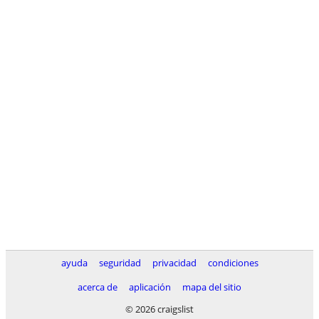
ayuda
seguridad
privacidad
condiciones
acerca de
aplicación
mapa del sitio
© 2026 craigslist