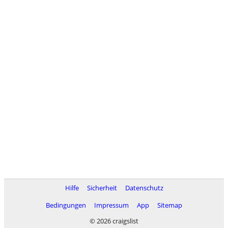
Hilfe
Sicherheit
Datenschutz
Bedingungen
Impressum
App
Sitemap
© 2026 craigslist