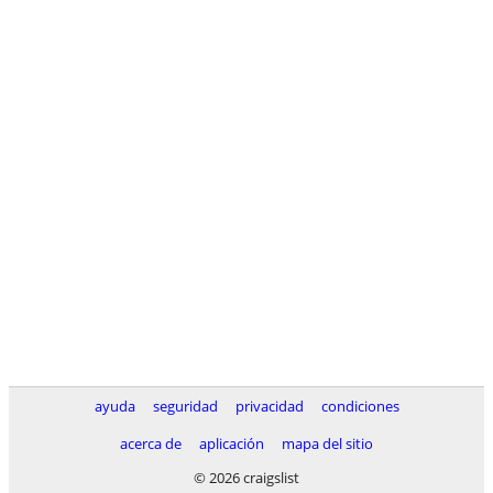
ayuda
seguridad
privacidad
condiciones
acerca de
aplicación
mapa del sitio
© 2026 craigslist