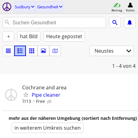
Sudbury
Gesundheit
Beitrag
Konto
+
hat Bild
Heute gepostet
Neustes
1 - 4
von 4
Cochrane and area
Pipe cleaner
7/13
Free
mehr aus der näheren Umgebung (sortiert nach Entfernung)
in weiterem Umkreis suchen