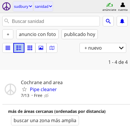
sudbury
sanidad
anúnciate
cuenta
+
anuncio con foto
publicado hoy
+ nuevo
1 - 4
de 4
Cochrane and area
Pipe cleaner
7/13
Free
más de áreas cercanas (ordenadas por distancia)
buscar una zona más amplia