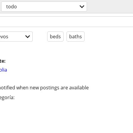
todo
evos
beds
baths
te:
lia
otified when new postings are available
egoría: