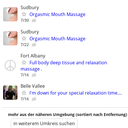
Sudbury
Orgasmic Mouth Massage
7/30
Sudbury
Orgasmic Mouth Massage
7/22
Fort Albany
Full body deep tissue and relaxation
massage .
7/16
Belle Vallee
I'm down for your special relaxation time....
7/16
mehr aus der näheren Umgebung (sortiert nach Entfernung)
in weiterem Umkreis suchen