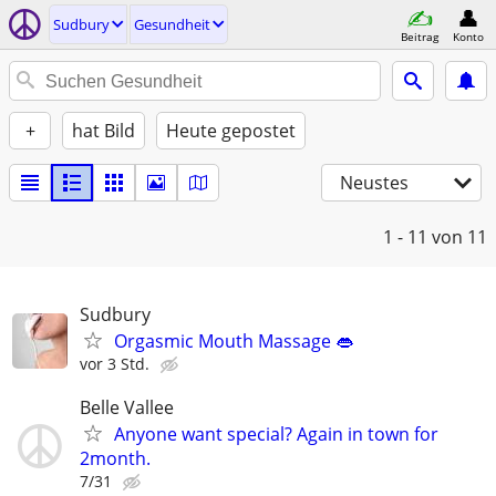
Sudbury
Gesundheit
Beitrag
Konto
+
hat Bild
Heute gepostet
Neustes
1 - 11
von 11
Sudbury
Orgasmic Mouth Massage 👄
vor 3 Std.
Belle Vallee
Anyone want special? Again in town for
2month.
7/31