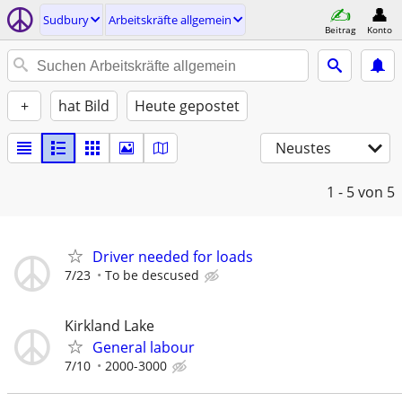
Sudbury
Arbeitskräfte allgemein
Beitrag
Konto
+
hat Bild
Heute gepostet
Neustes
1 - 5
von 5
Driver needed for loads
7/23
To be descused
Kirkland Lake
General labour
7/10
2000-3000