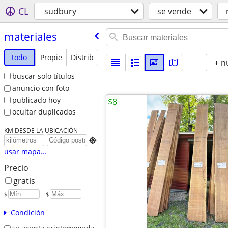
CL
sudbury
se vende
materiales
todo
Propie
Distrib
+ n
buscar solo títulos
anuncio con foto
publicado hoy
$8
ocultar duplicados
KM DESDE LA UBICACIÓN

usar mapa...
Precio
gratis
$
– $
Condición