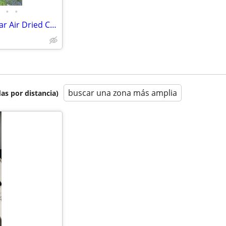
•
•
412 Board Feet Premium 20 Year Air Dried Cherry Lumber Rough Sawn 4-4
buscar una zona más amplia
as por distancia)