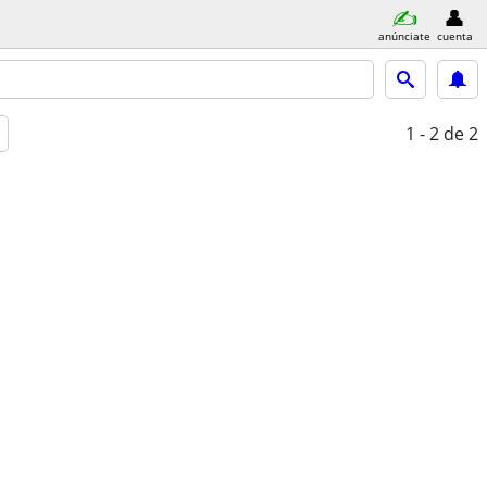
anúnciate
cuenta
1 - 2
de 2