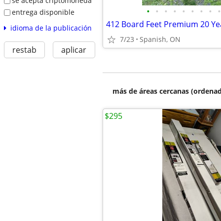
se acepta criptomoneda
•
•
•
•
•
•
•
•
•
entrega disponible
idioma de la publicación
7/23
Spanish, ON
restab
aplicar
más de áreas cercanas (ordenad
$295