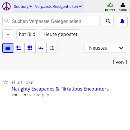
Sudbury
Verpasste Gelegenheiten
Beitrag
Konto
+
hat Bild
Heute gepostet
Neustes
1
von 1
Elliot Lake
Naughty Escapades & Flirtatious Encounters
verbergen
vor 1 m