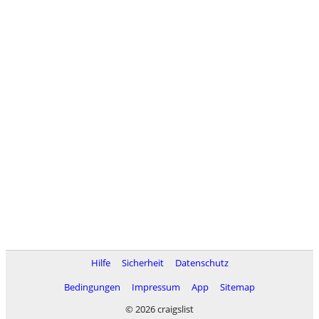
Hilfe
Sicherheit
Datenschutz
Bedingungen
Impressum
App
Sitemap
© 2026 craigslist