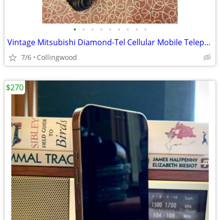
•
•
•
•
•
•
•
•
•
Vintage Mitsubishi Diamond-Tel Cellular Mobile Telephone Model MESA95
7/6
Collingwood
$270