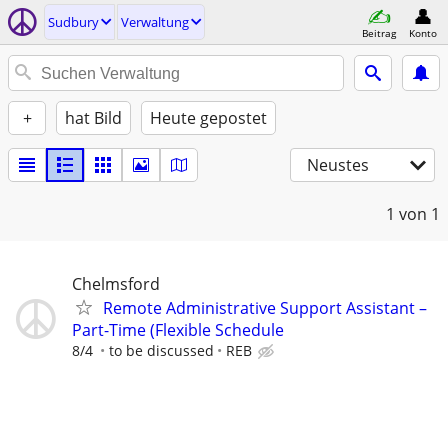
Sudbury
Verwaltung
Beitrag
Konto
+
hat Bild
Heute gepostet
Neustes
1
von 1
Chelmsford
Remote Administrative Support Assistant –
Part-Time (Flexible Schedule
8/4
to be discussed
REB