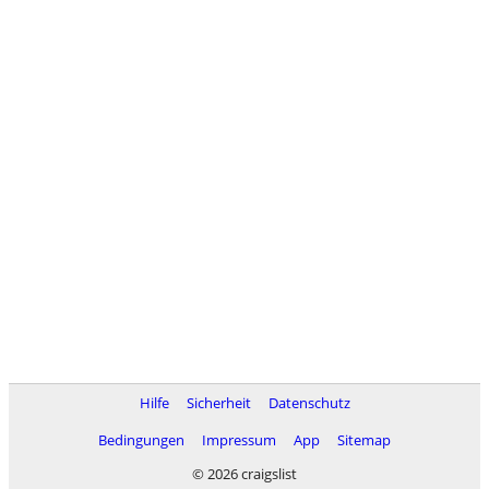
Hilfe
Sicherheit
Datenschutz
Bedingungen
Impressum
App
Sitemap
© 2026 craigslist