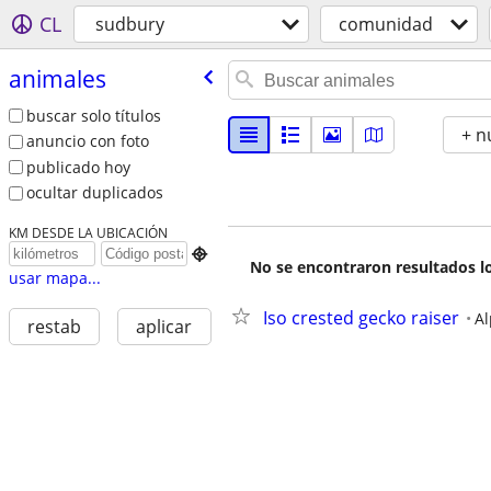
CL
sudbury
comunidad
animales
buscar solo títulos
+ n
anuncio con foto
publicado hoy
ocultar duplicados
KM DESDE LA UBICACIÓN

No se encontraron resultados lo
usar mapa...
Iso crested gecko raiser
A
restab
aplicar