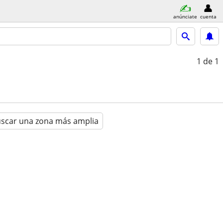
anúnciate
cuenta
1
de 1
scar una zona más amplia