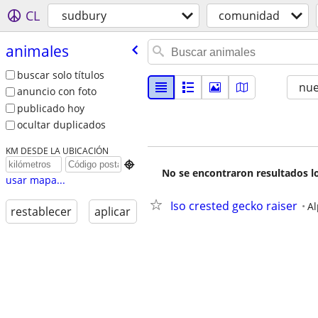
CL
sudbury
comunidad
animales
buscar solo títulos
nu
anuncio con foto
publicado hoy
ocultar duplicados
KM DESDE LA UBICACIÓN

No se encontraron resultados lo
usar mapa...
Iso crested gecko raiser
A
restablecer
aplicar