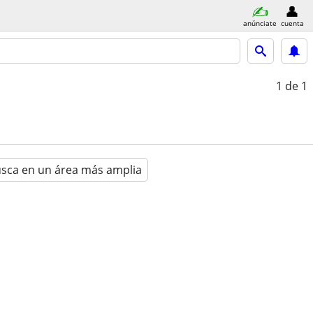
anúnciate
cuenta
1
de 1
sca en un área más amplia