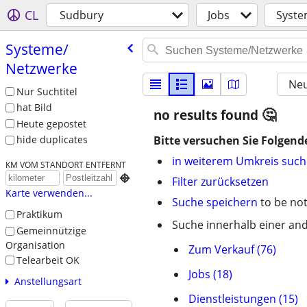
CL
Sudbury
Jobs
Syste
Systeme/​
Netzwerke
Neu
Nur Suchtitel
hat Bild
no results found
Heute gepostet
Bitte versuchen Sie Folgend
hide duplicates
in weiterem Umkreis suc
KM VOM STANDORT ENTFERNT

Filter zurücksetzen
Karte verwenden...
Suche speichern
to be not
Praktikum
Suche innerhalb einer and
Gemeinnützige
Organisation
Zum Verkauf (76)
Telearbeit OK
Jobs (18)
Anstellungsart
Dienstleistungen (15)