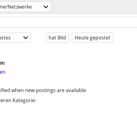
me/Netzwerke
stes
hat Bild
Heute gepostet
es:
hen
ified when new postings are available
eren Kategorie: