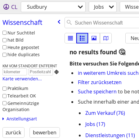
CL
Sudbury
Jobs
Wisse
Wissenschaft
Nur Suchtitel
Neu
hat Bild
Heute gepostet
no results found
hide duplicates
Bitte versuchen Sie Folgend
KM VOM STANDORT ENTFERNT

in weiterem Umkreis suc
Karte verwenden...
Filter zurücksetzen
Praktikum
Suche speichern
to be not
Telearbeit OK
Suche innerhalb einer and
Gemeinnützige
Organisation
Zum Verkauf (76)
Anstellungsart
Jobs (17)
zurück
bewerben
Dienstleistungen (11)