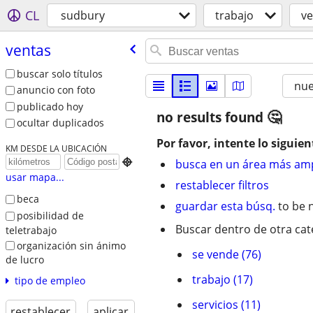
CL
sudbury
trabajo
ve
ventas
buscar solo títulos
nu
anuncio con foto
publicado hoy
no results found
ocultar duplicados
Por favor, intente lo siguien
KM DESDE LA UBICACIÓN

busca en un área más amp
usar mapa...
restablecer filtros
beca
guardar esta búsq.
to be n
posibilidad de
Buscar dentro de otra cat
teletrabajo
organización sin ánimo
se vende (76)
de lucro
trabajo (17)
tipo de empleo
servicios (11)
restablecer
aplicar