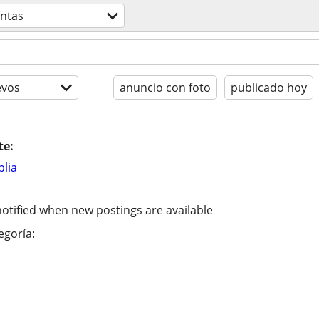
ntas
evos
anuncio con foto
publicado hoy
te:
lia
otified when new postings are available
egoría: