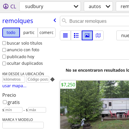
CL
sudbury
autos
rem
remolques
todo
partic
comerc
nu
buscar solo títulos
anuncio con foto
publicado hoy
ocultar duplicados
No se encontraron resultados lo
KM DESDE LA UBICACIÓN

$7,250
usar mapa...
Precio
gratis
$
– $
MARCA Y MODELO