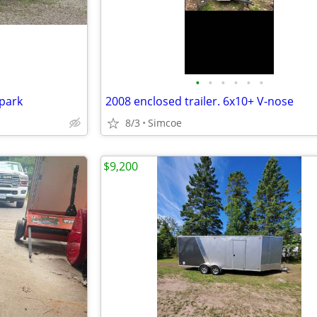
•
•
•
•
•
•
 park
2008 enclosed trailer. 6x10+ V-nose
8/3
Simcoe
$9,200