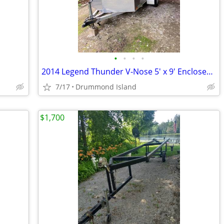
•
•
•
•
2014 Legend Thunder V-Nose 5' x 9' Enclosed Cargo Trailer - $4,400 (Dr
7/17
Drummond Island
$1,700