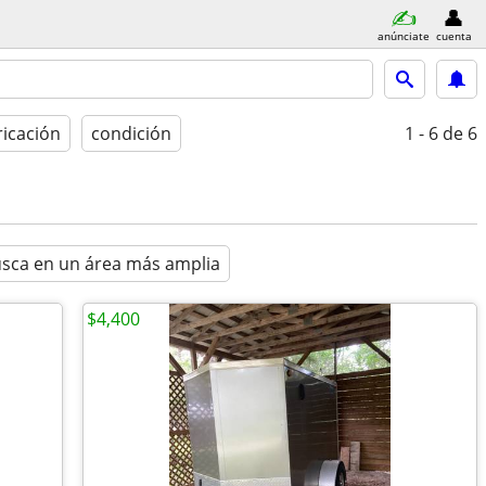
anúnciate
cuenta
ricación
condición
1 - 6
de 6
sca en un área más amplia
$4,400