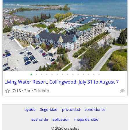
•
•
•
•
•
•
•
•
•
•
•
•
•
•
Living Water Resort, Collingwood: July 31 to August 7
7/15
2br
Toronto
ayuda
Seguridad
privacidad
condiciones
acerca de
aplicación
mapa del sitio
© 2026 craigslist