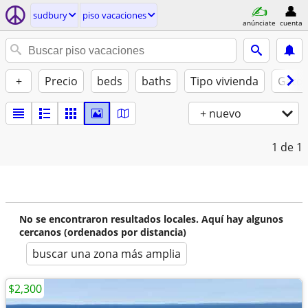
sudbury
piso vacaciones
anúnciate
cuenta
+
Precio
beds
baths
Tipo vivienda
Gatos
+ nuevo
1
de 1
No se encontraron resultados locales. Aquí hay algunos
cercanos (ordenados por distancia)
buscar una zona más amplia
$2,300