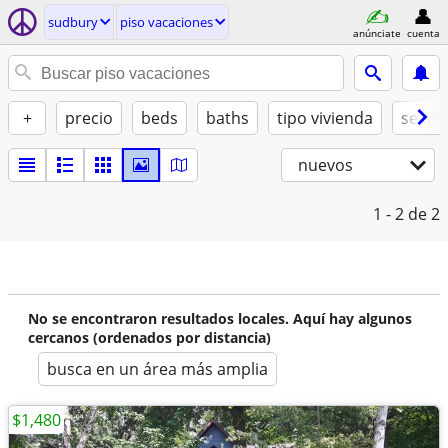
sudbury
piso vacaciones
anúnciate
cuenta
+
precio
beds
baths
tipo vivienda
se ad
nuevos
1 - 2
de 2
No se encontraron resultados locales. Aquí hay algunos
cercanos (ordenados por distancia)
busca en un área más amplia
$1,480