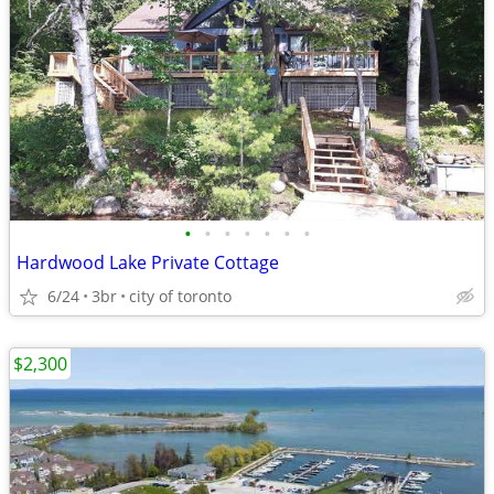
•
•
•
•
•
•
•
Hardwood Lake Private Cottage
6/24
3br
city of toronto
$2,300