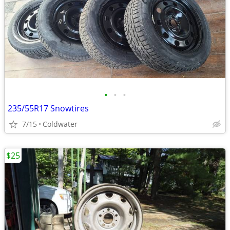
•
•
•
235/55R17 Snowtires
7/15
Coldwater
$25