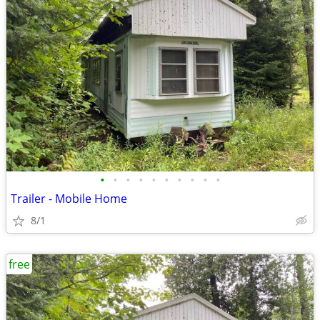
•
•
•
•
•
•
•
•
•
•
Trailer - Mobile Home
8/1
free