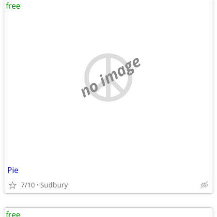
free
no image
Pie
7/10
Sudbury
free