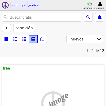
sudbury
gratis
anúnciate
cuenta
+
condición
nuevos
1 - 2
de 12
free
no image