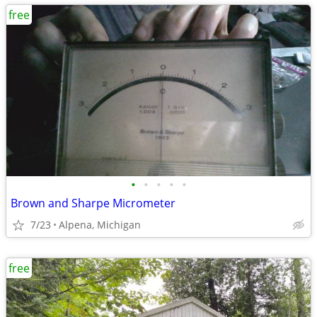
free
•
•
•
•
•
Brown and Sharpe Micrometer
7/23
Alpena, Michigan
free